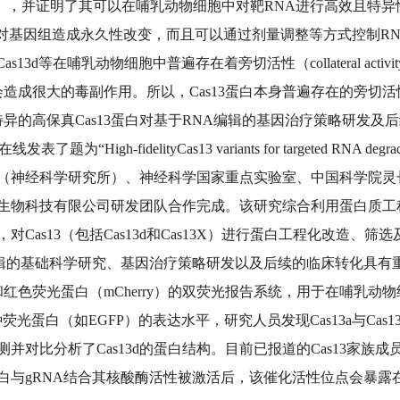
/d/X/Y/bt），并证明了其可以在哺乳动物细胞中对靶RNA进行高效
，不会对基因组造成永久性改变，而且可以通过剂量调整等方式控制
Cas13d等在哺乳动物细胞中普遍存在着旁切活性（collateral a
产生都会造成很大的毒副作用。所以，Cas13蛋白本身普遍存在的
特异的高保真Cas13蛋白对基于RNA编辑的基因治疗策略研发
表了题为“High-fidelityCas13 variants for targeted RNA degrada
（神经科学研究所）、神经科学国家重点实验室、中国科学院灵
生物科技有限公司研发团队合作完成。该研究综合利用蛋白质工
Cas13（包括Cas13d和Cas13X）进行蛋白工程化改造、
A编辑的基础科学研究、基因治疗策略研发以及后续的临床转化具有
红色荧光蛋白（mCherry）的双荧光报告系统，用于在哺乳动物
种荧光蛋白（如EGFP）的表达水平，研究人员发现Cas13a与C
并对比分析了Cas13d的蛋白结构。目前已报道的Cas13家族成员
13蛋白与gRNA结合其核酸酶活性被激活后，该催化活性位点会暴