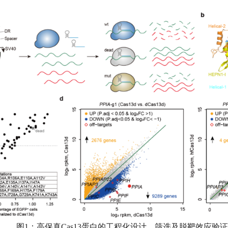
图1：高保真Cas13蛋白的工程化设计、筛选及脱靶效应验证