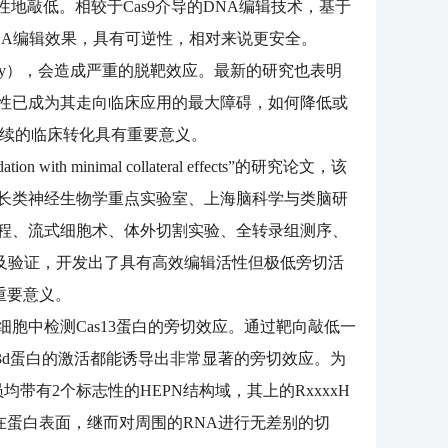
且特异性地敲低。相较于Cas9介导的DNA编辑技术，基于
RNA编辑效果，具有可逆性，相对来说更安全。
ctivity），会造成严重的脱靶效应。最新的研究也表明
旁切活性已成为其走向临床应用的最大障碍，如何降低或
及后续的临床转化具有重要意义。
tion with minimal collateral effects”的研究论文，该
长类神经生物学重点实验室、上海脑科学与类脑研
程、流式细胞术、体外切割实验、全转录组测序、
筛选及验证，开发出了具有高效编辑活性但极低旁切活
重要意义。
细胞中检测Cas13蛋白的旁切效应。通过靶向敲低一
as13d蛋白的激活都能诱导出非常显著的旁切效应。为
均带有2个标志性的HEPN结构域，其上的RxxxxH
露在蛋白表面，继而对周围的RNA进行无差别的切